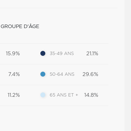
 GROUPE D'ÂGE
15.9%
21.1%
35-49 ANS
7.4%
29.6%
50-64 ANS
11.2%
14.8%
65 ANS ET +