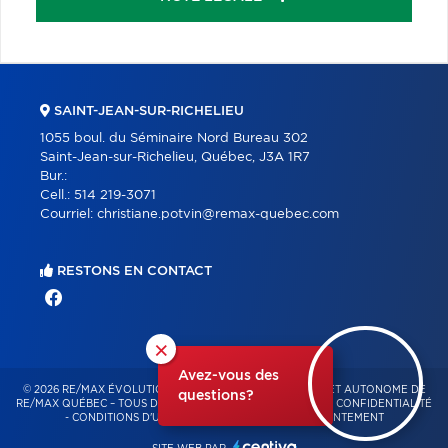
SAINT-JEAN-SUR-RICHELIEU
1055 boul. du Séminaire Nord Bureau 302
Saint-Jean-sur-Richelieu, Québec, J3A 1R7
Bur.:
Cell.:
514 219-3071
Courriel:
christiane.potvin@remax-quebec.com
RESTONS EN CONTACT
×
Avez-vous des
© 2026 RE/MAX ÉVOLUTION – FRANCHISÉ INDÉPENDANT ET AUTONOME DE
questions?
RE/MAX QUÉBEC – TOUS DROITS RÉSERVÉS -
POLITIQUE DE CONFIDENTIALITÉ
-
CONDITIONS D'UTILISATION
-
GESTION DU CONSENTEMENT