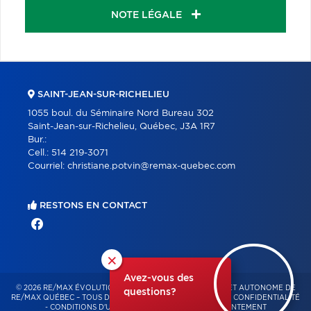
NOTE LÉGALE
SAINT-JEAN-SUR-RICHELIEU
1055 boul. du Séminaire Nord Bureau 302
Saint-Jean-sur-Richelieu, Québec, J3A 1R7
Bur.:
Cell.:
514 219-3071
Courriel:
christiane.potvin@remax-quebec.com
RESTONS EN CONTACT
×
Avez-vous des
© 2026 RE/MAX ÉVOLUTION – FRANCHISÉ INDÉPENDANT ET AUTONOME DE
questions?
RE/MAX QUÉBEC – TOUS DROITS RÉSERVÉS -
POLITIQUE DE CONFIDENTIALITÉ
-
CONDITIONS D'UTILISATION
-
GESTION DU CONSENTEMENT