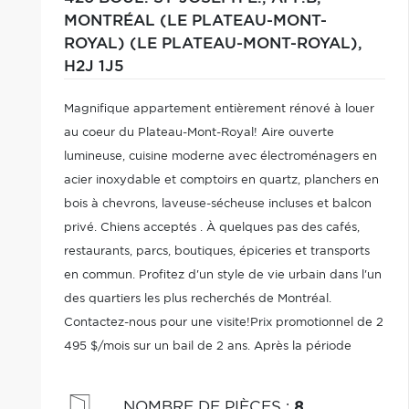
MONTRÉAL (LE PLATEAU-MONT-
ROYAL) (LE PLATEAU-MONT-ROYAL),
H2J 1J5
Magnifique appartement entièrement rénové à louer
au coeur du Plateau-Mont-Royal! Aire ouverte
lumineuse, cuisine moderne avec électroménagers en
acier inoxydable et comptoirs en quartz, planchers en
bois à chevrons, laveuse-sécheuse incluses et balcon
privé. Chiens acceptés . À quelques pas des cafés,
restaurants, parcs, boutiques, épiceries et transports
en commun. Profitez d'un style de vie urbain dans l'un
des quartiers les plus recherchés de Montréal.
Contactez-nous pour une visite!Prix promotionnel de 2
495 $/mois sur un bail de 2 ans. Après la période
promotionnelle ou pour une durée de bail différente,
le loyer régulier s'applique.
NOMBRE DE PIÈCES
:
8