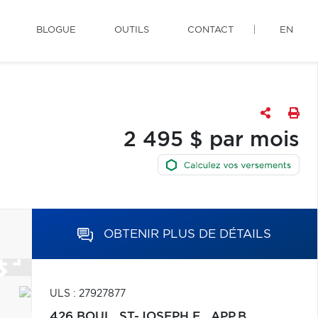
BLOGUE
OUTILS
CONTACT
EN
2 495 $ par mois
OBTENIR PLUS DE DÉTAILS
ULS : 27927877
426 BOUL. ST-JOSEPH E., APP.B,