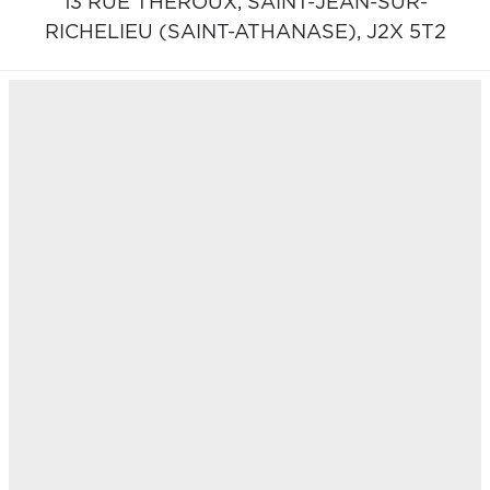
13 RUE THÉROUX,
SAINT-JEAN-SUR-
RICHELIEU (SAINT-ATHANASE),
J2X 5T2