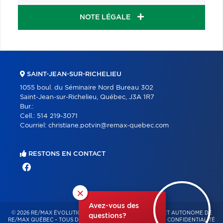
NOTE LÉGALE
SAINT-JEAN-SUR-RICHELIEU
1055 boul. du Séminaire Nord Bureau 302
Saint-Jean-sur-Richelieu, Québec, J3A 1R7
Bur.:
Cell.:
514 219-3071
Courriel:
christiane.potvin@remax-quebec.com
RESTONS EN CONTACT
×
Avez-vous des
© 2026 RE/MAX ÉVOLUTION – FRANCHISÉ INDÉPENDANT ET AUTONOME DE
questions?
RE/MAX QUÉBEC – TOUS DROITS RÉSERVÉS -
POLITIQUE DE CONFIDENTIALITÉ