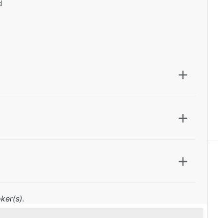
d
ker(s).