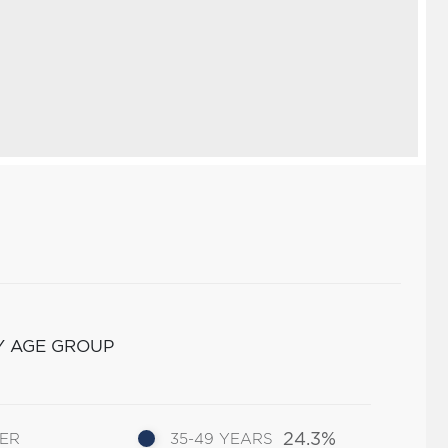
Y AGE GROUP
24.3%
DER
35-49 YEARS