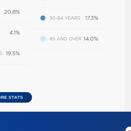
20.8%
17.3%
50-64 YEARS
4.1%
14.0%
65 AND OVER
19.5%
S
RE STATS