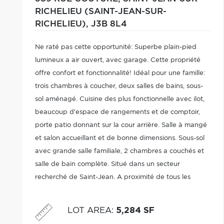
RICHELIEU (SAINT-JEAN-SUR-
RICHELIEU),
J3B 8L4
Ne raté pas cette opportunité: Superbe plain-pied
lumineux a air ouvert, avec garage. Cette propriété
offre confort et fonctionnalité! Idéal pour une famille:
trois chambres à coucher, deux salles de bains, sous-
sol aménagé. Cuisine des plus fonctionnelle avec ilot,
beaucoup d'espace de rangements et de comptoir,
porte patio donnant sur la cour arrière. Salle à mangé
et salon accueillant et de bonne dimensions. Sous-sol
avec grande salle familiale, 2 chambres a couchés et
salle de bain complète. Situé dans un secteur
recherché de Saint-Jean. A proximité de tous les
services, des commerces et avec un accès rapide aux
grands axes routiers.
LOT AREA
:
5,284 SF