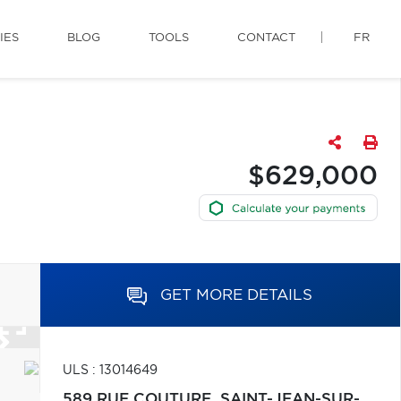
IES
BLOG
TOOLS
CONTACT
FR
$629,000
GET MORE DETAILS
ULS : 13014649
589 RUE COUTURE,
SAINT-JEAN-SUR-