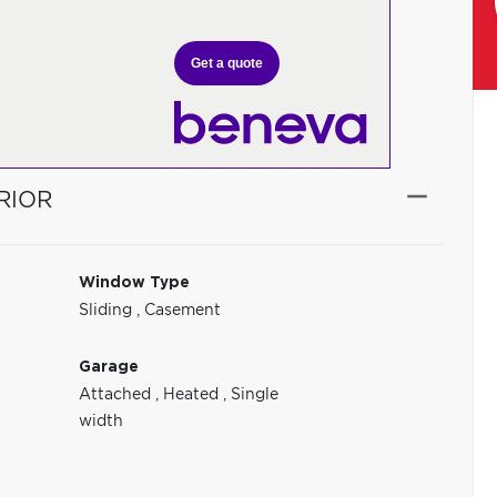
Get a quote
RIOR
Window Type
Sliding
,
Casement
Garage
Attached
,
Heated
,
Single
width