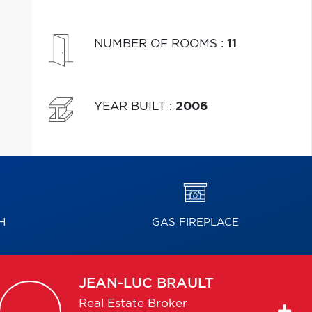
NUMBER OF ROOMS
:
11
YEAR BUILT
:
2006
H
GAS FIREPLACE
JEAN-LUC
BRAULT
Real Estate Broker