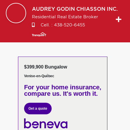
AUDREY
GODIN CHIASSON INC.
Residential Real Estate Broker
Cell. :
438-520-6455
$399,900 Bungalow
Venise-en-Québec
For your home insurance,
compare us. It's worth it.
Get a quote