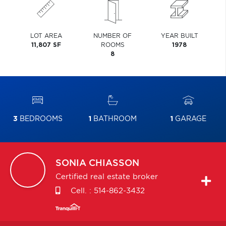
LOT AREA
NUMBER OF
YEAR BUILT
11,807 SF
ROOMS
1978
8
3
BEDROOMS
1
BATHROOM
1
GARAGE
SONIA
CHIASSON
Certified real estate broker
Cell. :
514-862-3432